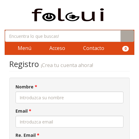
Menú
Acceso
Contacto
0
Registro
¡Crea tu cuenta ahora!
Nombre
*
Email
*
Re. Email
*