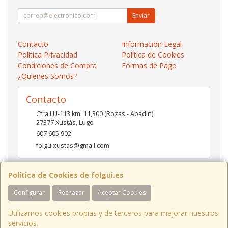
Enviar
Contacto
Información Legal
Política Privacidad
Política de Cookies
Condiciones de Compra
Formas de Pago
¿Quienes Somos?
Contacto
Ctra LU-113 km. 11,300 (Rozas - Abadín)
27377
Xustás
,
Lugo
607 605 902
folguixustas@gmail.com
Política de Cookies de folgui.es
Horario
Configurar
Rechazar
Aceptar Cookies
Lunes a viernes de 10:00 a 14:00 y de 16:00 a 20:00.
Sábados de 10:00 a 14:00 y de 16:00 a 19:00
Utilizamos cookies propias y de terceros para mejorar nuestros
servicios.