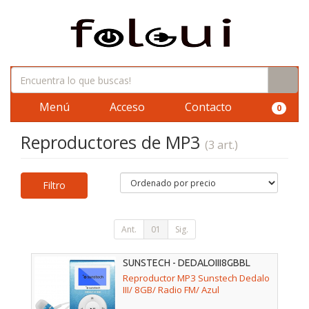
Menú
Acceso
Contacto
0
Reproductores de MP3
(3 art.)
Filtro
Ant.
01
Sig.
SUNSTECH - DEDALOIII8GBBL
Reproductor MP3 Sunstech Dedalo
III/ 8GB/ Radio FM/ Azul