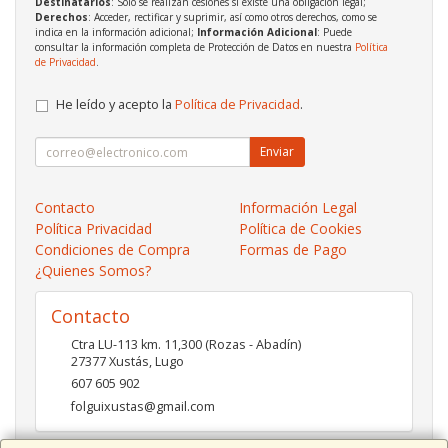
Destinatarios
: Solo se realizan cesiones si existe una obligación legal;
Derechos
: Acceder, rectificar y suprimir, así como otros derechos, como se
indica en la información adicional;
Información Adicional
: Puede
consultar la información completa de Protección de Datos en nuestra
Política
de Privacidad
.
He leído y acepto la
Política de Privacidad
.
Enviar
Contacto
Información Legal
Política Privacidad
Política de Cookies
Condiciones de Compra
Formas de Pago
¿Quienes Somos?
Contacto
Ctra LU-113 km. 11,300 (Rozas - Abadín)
27377
Xustás
,
Lugo
607 605 902
folguixustas@gmail.com