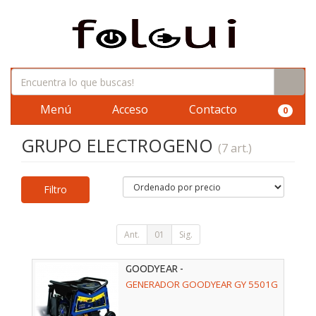
Menú
Acceso
Contacto
0
GRUPO ELECTROGENO
(7 art.)
Filtro
Ant.
01
Sig.
GOODYEAR -
GENERADOR GOODYEAR GY 5501G