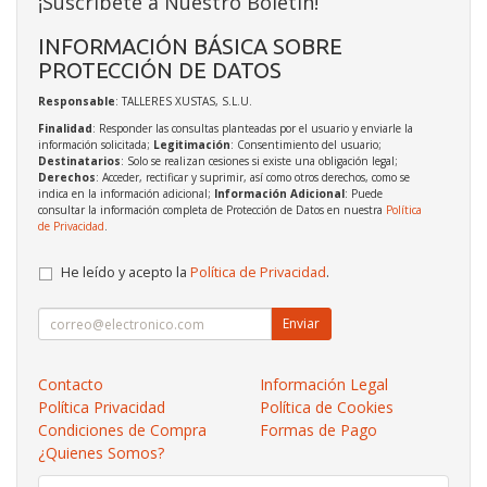
¡Suscríbete a Nuestro Boletín!
INFORMACIÓN BÁSICA SOBRE
PROTECCIÓN DE DATOS
Responsable
: TALLERES XUSTAS, S.L.U.
Finalidad
: Responder las consultas planteadas por el usuario y enviarle la
información solicitada;
Legitimación
: Consentimiento del usuario;
Destinatarios
: Solo se realizan cesiones si existe una obligación legal;
Derechos
: Acceder, rectificar y suprimir, así como otros derechos, como se
indica en la información adicional;
Información Adicional
: Puede
consultar la información completa de Protección de Datos en nuestra
Política
de Privacidad
.
He leído y acepto la
Política de Privacidad
.
Enviar
Contacto
Información Legal
Política Privacidad
Política de Cookies
Condiciones de Compra
Formas de Pago
¿Quienes Somos?