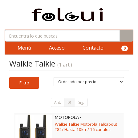
Menú
Acceso
Contacto
0
Walkie Talkie
(1 art.)
Filtro
Ant.
01
Sig.
MOTOROLA -
Walkie Talkie Motorola Talkabout
T82/ Hasta 10km/ 16 canales