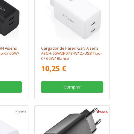
aN Aisens
Cargador de Pared GaN Aisens
po-C/ 65W/
ASCH-65W2P078-W/ 2xUSB Tipo-
C/ 65W/ Blanco
10,25 €
Comprar