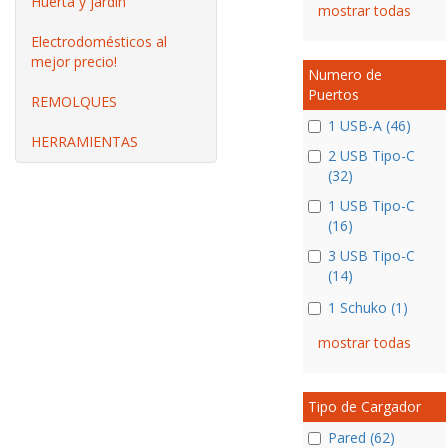
Huerta y jardín
mostrar todas
Electrodomésticos al
mejor precio!
Numero de
Puertos
REMOLQUES
1 USB-A (46)
HERRAMIENTAS
2 USB Tipo-C
(32)
1 USB Tipo-C
(16)
3 USB Tipo-C
(14)
1 Schuko (1)
mostrar todas
Tipo de Cargador
Pared (62)