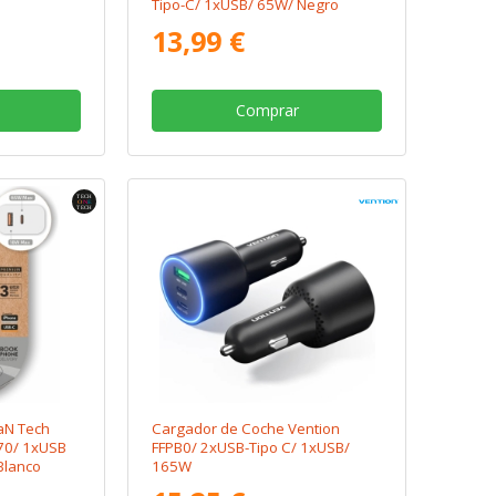
Tipo-C/ 1xUSB/ 65W/ Negro
13,99 €
Comprar
aN Tech
Cargador de Coche Vention
70/ 1xUSB
FFPB0/ 2xUSB-Tipo C/ 1xUSB/
Blanco
165W