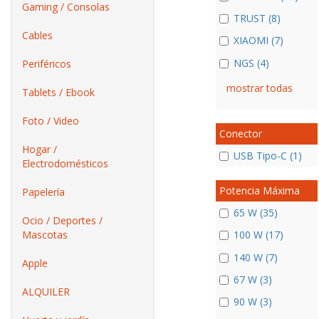
Gaming / Consolas
TRUST (8)
Cables
XIAOMI (7)
NGS (4)
Periféricos
mostrar todas
Tablets / Ebook
Foto / Video
Conector
Hogar /
USB Tipo-C (1)
Electrodomésticos
Potencia Máxima
Papelería
65 W (35)
Ocio / Deportes /
Mascotas
100 W (17)
140 W (7)
Apple
67 W (3)
ALQUILER
90 W (3)