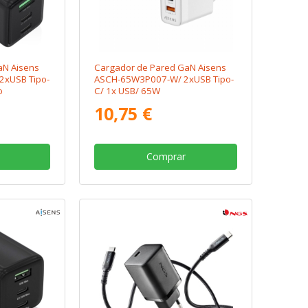
aN Aisens
Cargador de Pared GaN Aisens
2xUSB Tipo-
ASCH-65W3P007-W/ 2xUSB Tipo-
o
C/ 1x USB/ 65W
10,75 €
Comprar