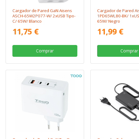
Cargador de Pared GaN Aisens
Cargador de Pared Ai
ASCH-65W2P077-W/ 2xUSB Tipo-
1PD65WL80-BK/ 1xUSB
C/ 65W/ Blanco
65W/ Negro
11,75 €
11,99 €
Comprar
Comprar