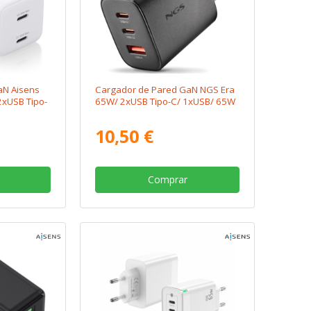
aN Aisens
Cargador de Pared GaN NGS Era
xUSB Tipo-
65W/ 2xUSB Tipo-C/ 1xUSB/ 65W
10,50 €
Comprar