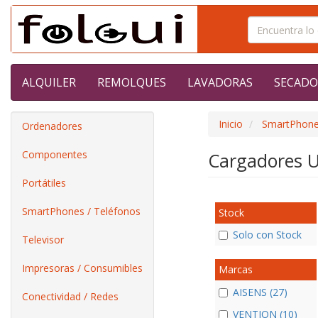
ALQUILER
REMOLQUES
LAVADORAS
SECADO
Inicio
SmartPhone
Ordenadores
Componentes
Cargadores 
Portátiles
SmartPhones / Teléfonos
Stock
Solo con Stock
Televisor
Impresoras / Consumibles
Marcas
AISENS (27)
Conectividad / Redes
VENTION (10)