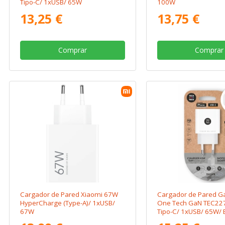
Tipo-C/ 1xUSB/ 65W
100W
13,25 €
13,75 €
Comprar
Comprar
Cargador de Pared Xiaomi 67W
Cargador de Pared G
HyperCharge (Type-A)/ 1xUSB/
One Tech GaN TEC22
67W
Tipo-C/ 1xUSB/ 65W/ 