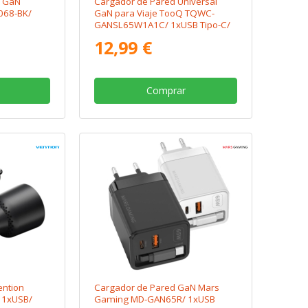
 GaN
Cargador de Pared Universal
068-BK/
GaN para Viaje TooQ TQWC-
GANSL65W1A1C/ 1xUSB Tipo-C/
1xUSB/ 65W
12,99 €
Comprar
ention
Cargador de Pared GaN Mars
 1xUSB/
Gaming MD-GAN65R/ 1xUSB