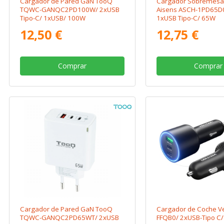
Cargador de Pared GaN TooQ
Cargador Sobremesa
TQWC-GANQC2PD100W/ 2xUSB
Aisens ASCH-1PD65D
Tipo-C/ 1xUSB/ 100W
1xUSB Tipo-C/ 65W
12,50 €
12,75 €
Comprar
Comprar
Cargador de Pared GaN TooQ
Cargador de Coche V
TQWC-GANQC2PD65WT/ 2xUSB
FFQB0/ 2xUSB-Tipo C/