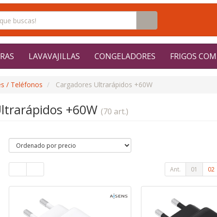
RAS
LAVAVAJILLAS
CONGELADORES
FRIGOS COM
s / Teléfonos
Cargadores Ultrarápidos +60W
Ultrarápidos +60W
(70 art.)
Ant.
01
02