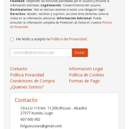
Finalidad
: Responder las consultas planteadas por el usuario y enviarle la
información solicitada;
Legitimación
: Consentimiento del usuario;
Destinatarios
: Solo se realizan cesiones si existe una obligación legal;
Derechos
: Acceder, rectificar y suprimir, así como otros derechos, como se
indica en la información adicional;
Información Adicional
: Puede
consultar la información completa de Protección de Datos en nuestra
Política
de Privacidad
.
He leído y acepto la
Política de Privacidad
.
Enviar
Contacto
Información Legal
Política Privacidad
Política de Cookies
Condiciones de Compra
Formas de Pago
¿Quienes Somos?
Contacto
Ctra LU-113 km. 11,300 (Rozas - Abadín)
27377
Xustás
,
Lugo
607 605 902
folguixustas@gmail.com