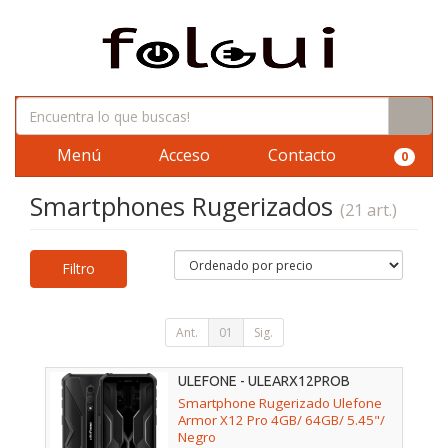
Menú
Acceso
Contacto
0
Smartphones Rugerizados
(21 art.)
Filtro
Ant.
01
Sig.
ULEFONE - ULEARX12PROB
Smartphone Rugerizado Ulefone
Armor X12 Pro 4GB/ 64GB/ 5.45"/
Negro