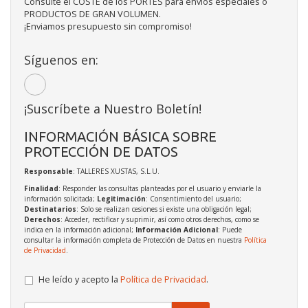
Consulte el COSTE de los PORTES para envíos especiales o
PRODUCTOS DE GRAN VOLUMEN.
¡Enviamos presupuesto sin compromiso!
Síguenos en:
¡Suscríbete a Nuestro Boletín!
INFORMACIÓN BÁSICA SOBRE
PROTECCIÓN DE DATOS
Responsable
: TALLERES XUSTAS, S.L.U.
Finalidad
: Responder las consultas planteadas por el usuario y enviarle la
información solicitada;
Legitimación
: Consentimiento del usuario;
Destinatarios
: Solo se realizan cesiones si existe una obligación legal;
Derechos
: Acceder, rectificar y suprimir, así como otros derechos, como se
indica en la información adicional;
Información Adicional
: Puede
consultar la información completa de Protección de Datos en nuestra
Política
de Privacidad
.
He leído y acepto la
Política de Privacidad
.