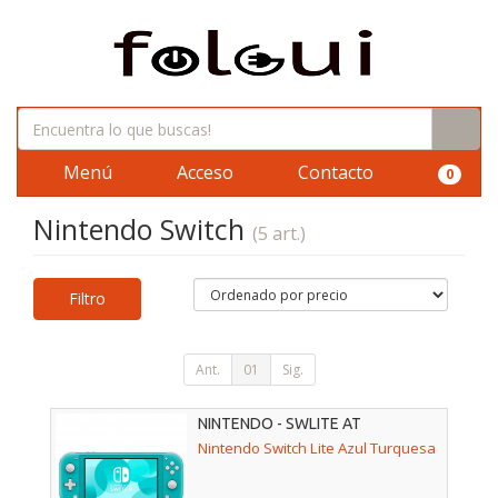
Menú
Acceso
Contacto
0
Nintendo Switch
(5 art.)
Filtro
Ant.
01
Sig.
NINTENDO - SWLITE AT
Nintendo Switch Lite Azul Turquesa