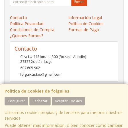
Enviar
Contacto
Información Legal
Política Privacidad
Política de Cookies
Condiciones de Compra
Formas de Pago
¿Quienes Somos?
Contacto
Ctra LU-113 km. 11,300 (Rozas - Abadín)
27377
Xustás
,
Lugo
607 605 902
folguixustas@gmail.com
Política de Cookies de folgui.es
Horario
Configurar
Rechazar
Aceptar Cookies
Lunes a viernes de 10:00 a 14:00 y de 16:00 a 20:00.
Sábados de 10:00 a 14:00 y de 16:00 a 19:00
Utilizamos cookies propias y de terceros para mejorar nuestros
servicios.
Puede obtener más información, o bien conocer cómo cambiar
Ctra LU-113 Km 11,300 Xustás Lugo, España. - C.I.F.: B27261130 - Tfno: