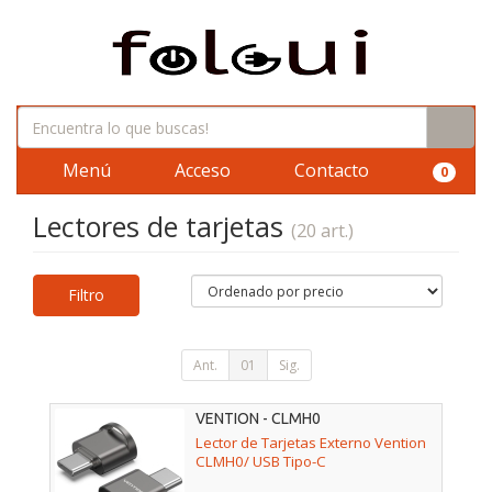
Menú
Acceso
Contacto
0
Lectores de tarjetas
(20 art.)
Filtro
Ant.
01
Sig.
VENTION - CLMH0
Lector de Tarjetas Externo Vention
CLMH0/ USB Tipo-C