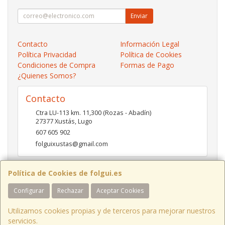
Enviar
Contacto
Información Legal
Política Privacidad
Política de Cookies
Condiciones de Compra
Formas de Pago
¿Quienes Somos?
Contacto
Ctra LU-113 km. 11,300 (Rozas - Abadín)
27377
Xustás
,
Lugo
607 605 902
folguixustas@gmail.com
Política de Cookies de folgui.es
Horario
Configurar
Rechazar
Aceptar Cookies
Lunes a viernes de 10:00 a 14:00 y de 16:00 a 20:00.
Sábados de 10:00 a 14:00 y de 16:00 a 19:00
Utilizamos cookies propias y de terceros para mejorar nuestros
servicios.