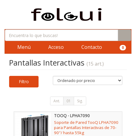
Menú
Acceso
Contacto
0
Pantallas Interactivas
(15 art.)
Filtro
Ant.
01
Sig.
TOOQ - LPHA7090
Soporte de Pared TooQ LPHA7090
para Pantallas Interactivas de 70-
90"/ hasta 55kg