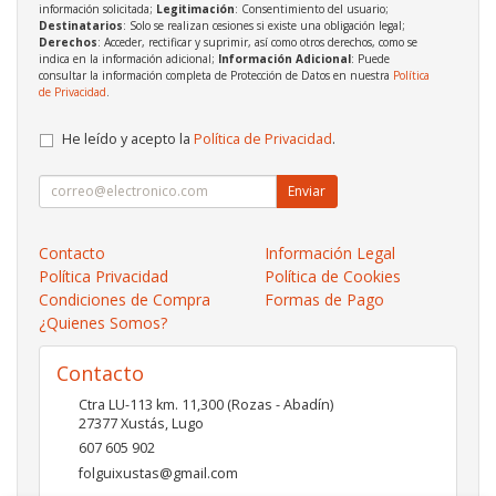
información solicitada;
Legitimación
: Consentimiento del usuario;
Destinatarios
: Solo se realizan cesiones si existe una obligación legal;
Derechos
: Acceder, rectificar y suprimir, así como otros derechos, como se
indica en la información adicional;
Información Adicional
: Puede
consultar la información completa de Protección de Datos en nuestra
Política
de Privacidad
.
He leído y acepto la
Política de Privacidad
.
Enviar
Contacto
Información Legal
Política Privacidad
Política de Cookies
Condiciones de Compra
Formas de Pago
¿Quienes Somos?
Contacto
Ctra LU-113 km. 11,300 (Rozas - Abadín)
27377
Xustás
,
Lugo
607 605 902
folguixustas@gmail.com