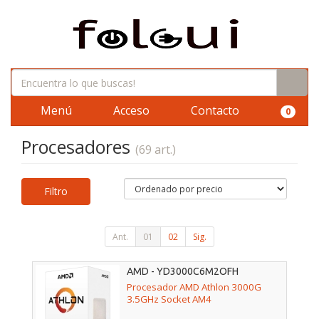
Menú
Acceso
Contacto
0
Procesadores
(69 art.)
Filtro
Ant.
01
02
Sig.
AMD - YD3000C6M2OFH
Procesador AMD Athlon 3000G
3.5GHz Socket AM4