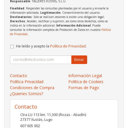
Responsable
: TALLERES XUSTAS, S.L.U.
Finalidad
: Responder las consultas planteadas por el usuario y enviarle la
información solicitada;
Legitimación
: Consentimiento del usuario;
Destinatarios
: Solo se realizan cesiones si existe una obligación legal;
Derechos
: Acceder, rectificar y suprimir, así como otros derechos, como se
indica en la información adicional;
Información Adicional
: Puede
consultar la información completa de Protección de Datos en nuestra
Política
de Privacidad
.
He leído y acepto la
Política de Privacidad
.
Enviar
Contacto
Información Legal
Política Privacidad
Política de Cookies
Condiciones de Compra
Formas de Pago
¿Quienes Somos?
Contacto
Ctra LU-113 km. 11,300 (Rozas - Abadín)
27377
Xustás
,
Lugo
607 605 902