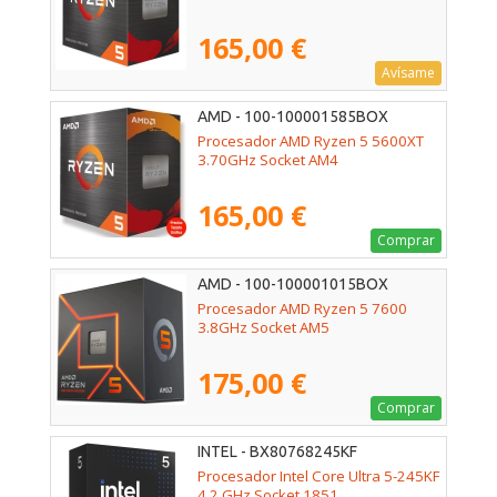
165,00 €
Avísame
AMD - 100-100001585BOX
Procesador AMD Ryzen 5 5600XT
3.70GHz Socket AM4
165,00 €
Comprar
AMD - 100-100001015BOX
Procesador AMD Ryzen 5 7600
3.8GHz Socket AM5
175,00 €
Comprar
INTEL - BX80768245KF
Procesador Intel Core Ultra 5-245KF
4.2 GHz Socket 1851