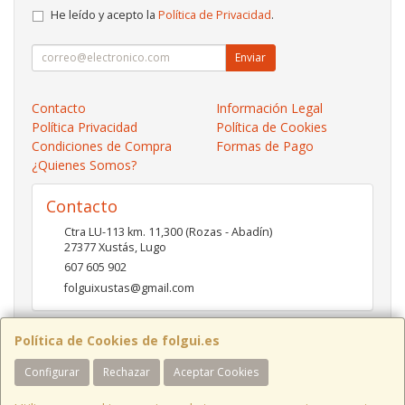
He leído y acepto la
Política de Privacidad
.
Enviar
Contacto
Información Legal
Política Privacidad
Política de Cookies
Condiciones de Compra
Formas de Pago
¿Quienes Somos?
Contacto
Ctra LU-113 km. 11,300 (Rozas - Abadín)
27377
Xustás
,
Lugo
607 605 902
folguixustas@gmail.com
Política de Cookies de folgui.es
Horario
Configurar
Rechazar
Aceptar Cookies
Lunes a viernes de 10:00 a 14:00 y de 16:00 a 20:00.
Sábados de 10:00 a 14:00 y de 16:00 a 19:00