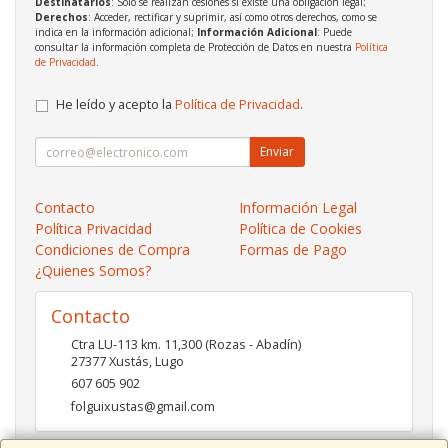
Destinatarios
: Solo se realizan cesiones si existe una obligación legal;
Derechos
: Acceder, rectificar y suprimir, así como otros derechos, como se
indica en la información adicional;
Información Adicional
: Puede
consultar la información completa de Protección de Datos en nuestra
Política
de Privacidad
.
He leído y acepto la
Política de Privacidad
.
Enviar
Contacto
Información Legal
Política Privacidad
Política de Cookies
Condiciones de Compra
Formas de Pago
¿Quienes Somos?
Contacto
Ctra LU-113 km. 11,300 (Rozas - Abadín)
27377
Xustás
,
Lugo
607 605 902
folguixustas@gmail.com