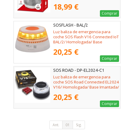
Imantada/ Geolocalizable/
18,99 €
Funciona a Pilas
Comprar
SOSFLASH - BAL/2
Luz baliza de emergencia para
coche SOS Flash V16 Connected IoT
BAL/2/ Homologada/ Base
Imantada/ Geolocalizable/
20,25 €
Funciona a Pilas
Comprar
SOS ROAD - DP-EL2024-C1
Luz baliza de emergencia para
coche SOS Road Connected EL2024
V16/ Homologada/ Base Imantada/
Geolocalizable/ Funciona a Pilas
20,25 €
Comprar
Ant.
01
Sig.