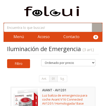
Menú
Acceso
Contacto
0
Iluminación de Emergencia
(3 art.)
Filtro
Ant.
01
Sig.
AVANT - AV1201
Luz baliza de emergencia para
coche Avant V16 Connected
AV1201/ Homologada/ Base