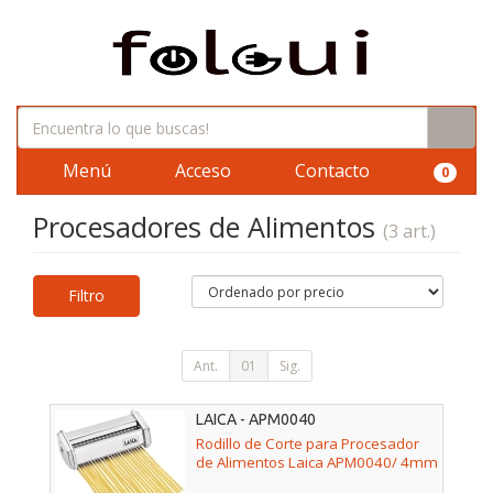
Menú
Acceso
Contacto
0
Procesadores de Alimentos
(3 art.)
Filtro
Ant.
01
Sig.
LAICA - APM0040
Rodillo de Corte para Procesador
de Alimentos Laica APM0040/ 4mm