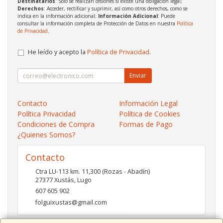
Destinatarios
: Solo se realizan cesiones si existe una obligación legal;
Derechos
: Acceder, rectificar y suprimir, así como otros derechos, como se
indica en la información adicional;
Información Adicional
: Puede
consultar la información completa de Protección de Datos en nuestra
Política
de Privacidad
.
He leído y acepto la
Política de Privacidad
.
Enviar
Contacto
Información Legal
Política Privacidad
Política de Cookies
Condiciones de Compra
Formas de Pago
¿Quienes Somos?
Contacto
Ctra LU-113 km. 11,300 (Rozas - Abadín)
27377
Xustás
,
Lugo
607 605 902
folguixustas@gmail.com