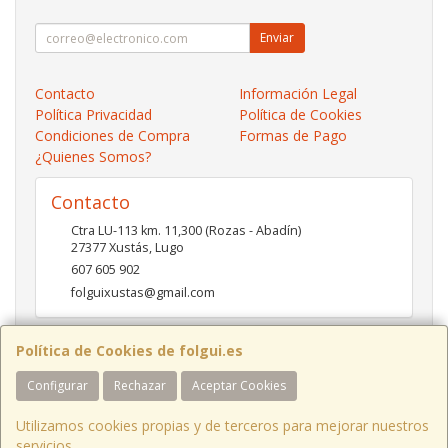
Enviar
Contacto
Información Legal
Política Privacidad
Política de Cookies
Condiciones de Compra
Formas de Pago
¿Quienes Somos?
Contacto
Ctra LU-113 km. 11,300 (Rozas - Abadín)
27377
Xustás
,
Lugo
607 605 902
folguixustas@gmail.com
Política de Cookies de folgui.es
Horario
Configurar
Rechazar
Aceptar Cookies
Lunes a viernes de 10:00 a 14:00 y de 16:00 a 20:00.
Sábados de 10:00 a 14:00 y de 16:00 a 19:00
Utilizamos cookies propias y de terceros para mejorar nuestros
servicios.