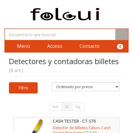
Menú
Acceso
Contacto
0
Detectores y contadoras billetes
(8 art.)
Filtro
Ant.
01
Sig.
CASH TESTER - CT-570
Detector de Billetes Falsos Cash
Tester Rotulador CT 570