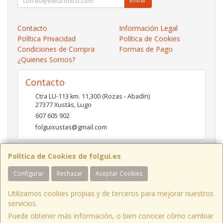
Enviar
Contacto
Información Legal
Política Privacidad
Política de Cookies
Condiciones de Compra
Formas de Pago
¿Quienes Somos?
Contacto
Ctra LU-113 km. 11,300 (Rozas - Abadín)
27377
Xustás
,
Lugo
607 605 902
folguixustas@gmail.com
Política de Cookies de folgui.es
Horario
Configurar
Rechazar
Aceptar Cookies
Lunes a viernes de 10:00 a 14:00 y de 16:00 a 20:00.
Sábados de 10:00 a 14:00 y de 16:00 a 19:00
Utilizamos cookies propias y de terceros para mejorar nuestros
servicios.
Puede obtener más información, o bien conocer cómo cambiar
Ctra LU-113 Km 11,300 Xustás Lugo, España. - C.I.F.: B27261130 - Tfno: