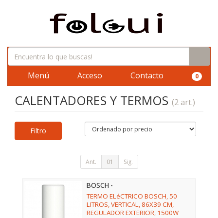
Menú
Acceso
Contacto
0
CALENTADORES Y TERMOS
(2 art.)
Filtro
Ant.
01
Sig.
BOSCH -
TERMO ELéCTRICO BOSCH, 50
LITROS, VERTICAL, 86X39 CM,
REGULADOR EXTERIOR, 1500W