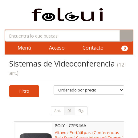
Menú
Acceso
Contacto
0
Sistemas de Videoconferencia
(12
art.)
Filtro
Ant.
01
Sig.
POLY - 77P34AA
Altavoz Portátil para Conferencias
Poly Sync 10 para Microsoft Teams/