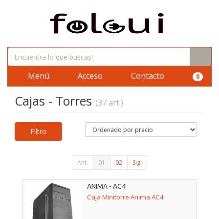
Menú
Acceso
Contacto
0
Cajas - Torres
(37 art.)
Filtro
Ant.
01
02
Sig.
ANIMA - AC4
Caja Minitorre Anima AC4