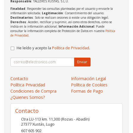
Responsable
: TALLERES XUSTAS, S.L.U.
Finalidad
: Responder las consultas planteadas por el usuario y enviarle la
información solicitada;
Legitimación
: Consentimiento del usuario;
Destinatarios
: Solo se realizan cesiones si existe una obligación legal;
Derechos
: Acceder, rectificar y suprimir, así como otros derechos, como se
indica en la información adicional;
Información Adicional
: Puede
consultar la información completa de Protección de Datos en nuestra
Política
de Privacidad
.
He leído y acepto la
Política de Privacidad
.
Enviar
Contacto
Información Legal
Política Privacidad
Política de Cookies
Condiciones de Compra
Formas de Pago
¿Quienes Somos?
Contacto
Ctra LU-113 km. 11,300 (Rozas - Abadín)
27377
Xustás
,
Lugo
607 605 902