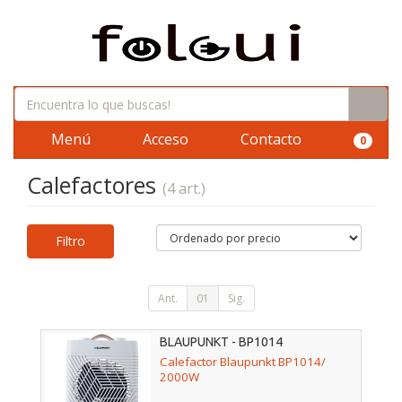
Menú
Acceso
Contacto
0
Calefactores
(4 art.)
Filtro
Ant.
01
Sig.
BLAUPUNKT - BP1014
Calefactor Blaupunkt BP1014/
2000W