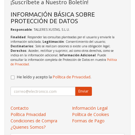
¡Suscríbete a Nuestro Boletín!
INFORMACIÓN BÁSICA SOBRE
PROTECCIÓN DE DATOS
Responsable
: TALLERES XUSTAS, S.L.U.
Finalidad
: Responder las consultas planteadas por el usuario y enviarle la
información solicitada;
Legitimación
: Consentimiento del usuario;
Destinatarios
: Solo se realizan cesiones si existe una obligación legal;
Derechos
: Acceder, rectificar y suprimir, así como otros derechos, como se
indica en la información adicional;
Información Adicional
: Puede
consultar la información completa de Protección de Datos en nuestra
Política
de Privacidad
.
He leído y acepto la
Política de Privacidad
.
Enviar
Contacto
Información Legal
Política Privacidad
Política de Cookies
Condiciones de Compra
Formas de Pago
¿Quienes Somos?