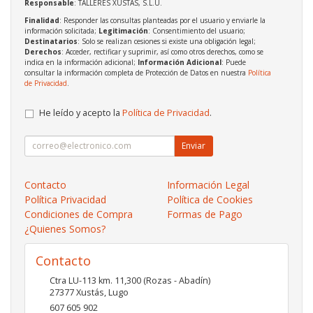
Responsable
: TALLERES XUSTAS, S.L.U.
Finalidad
: Responder las consultas planteadas por el usuario y enviarle la
información solicitada;
Legitimación
: Consentimiento del usuario;
Destinatarios
: Solo se realizan cesiones si existe una obligación legal;
Derechos
: Acceder, rectificar y suprimir, así como otros derechos, como se
indica en la información adicional;
Información Adicional
: Puede
consultar la información completa de Protección de Datos en nuestra
Política
de Privacidad
.
He leído y acepto la
Política de Privacidad
.
Enviar
Contacto
Información Legal
Política Privacidad
Política de Cookies
Condiciones de Compra
Formas de Pago
¿Quienes Somos?
Contacto
Ctra LU-113 km. 11,300 (Rozas - Abadín)
27377
Xustás
,
Lugo
607 605 902