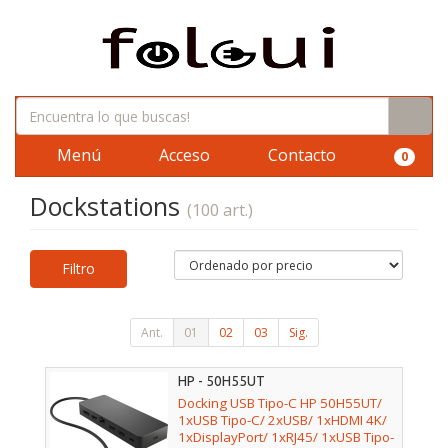
Menú
Acceso
Contacto
0
Dockstations
(100 art.)
Filtro
Ant.
01
02
03
Sig.
HP - 50H55UT
Docking USB Tipo-C HP 50H55UT/
1xUSB Tipo-C/ 2xUSB/ 1xHDMI 4K/
1xDisplayPort/ 1xRJ45/ 1xUSB Tipo-