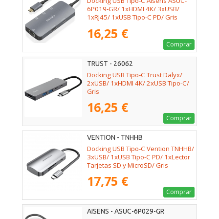
Docking USB Tipo-C Aisens ASUC-
6P019-GR/ 1xHDMI 4K/ 3xUSB/
1xRJ45/ 1xUSB Tipo-C PD/ Gris
16,25 €
Comprar
TRUST - 26062
Docking USB Tipo-C Trust Dalyx/
2xUSB/ 1xHDMI 4K/ 2xUSB Tipo-C/
Gris
16,25 €
Comprar
VENTION - TNHHB
Docking USB Tipo-C Vention TNHHB/
3xUSB/ 1xUSB Tipo-C PD/ 1xLector
Tarjetas SD y MicroSD/ Gris
17,75 €
Comprar
AISENS - ASUC-6P029-GR