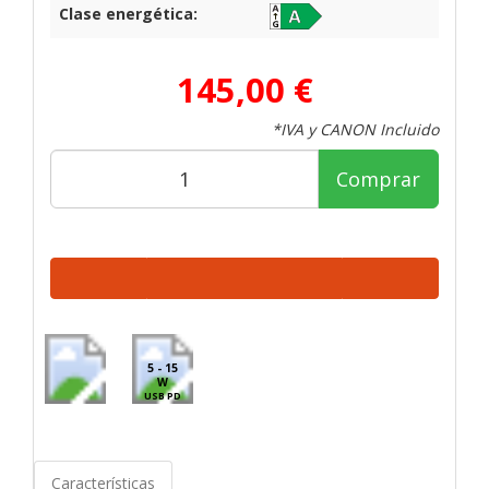
Clase energética:
145,00 €
*IVA y CANON Incluido
Comprar
5 - 15
W
USB PD
Características