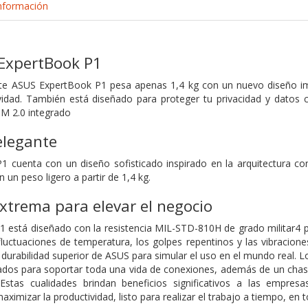
nformación
 ExpertBook P1
te ASUS ExpertBook P1 pesa apenas 1,4 kg con un nuevo diseño imp
vidad. También está diseñado para proteger tu privacidad y datos c
PM 2.0 integrado
elegante
1 cuenta con un diseño sofisticado inspirado en la arquitectura c
 un peso ligero a partir de 1,4 kg.
xtrema para elevar el negocio
 está diseñado con la resistencia MIL-STD-810H de grado militar4 pa
 fluctuaciones de temperatura, los golpes repentinos y las vibracio
 durabilidad superior de ASUS para simular el uso en el mundo real. L
ñados para soportar toda una vida de conexiones, además de un cha
 Estas cualidades brindan beneficios significativos a las empres
ximizar la productividad, listo para realizar el trabajo a tiempo, e