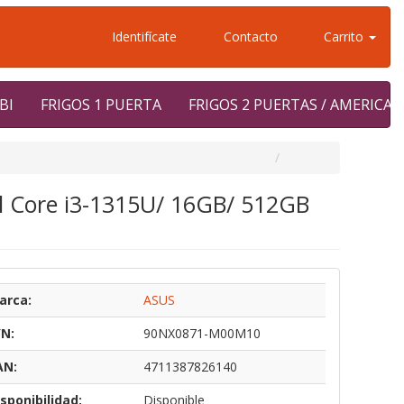
Identifícate
Contacto
Carrito
BI
FRIGOS 1 PUERTA
FRIGOS 2 PUERTAS / AMERICA
l Core i3-1315U/ 16GB/ 512GB
arca:
ASUS
/N:
90NX0871-M00M10
AN:
4711387826140
sponibilidad:
Disponible