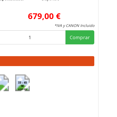
679,00 €
*IVA y CANON Incluido
Comprar
33 - 65
W
USB PD