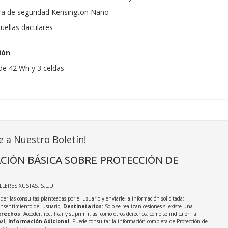
ura de seguridad Kensington Nano
uellas dactilares
ión
o de 42 Wh y 3 celdas
e a Nuestro Boletín!
CIÓN BÁSICA SOBRE PROTECCIÓN DE
ALLERES XUSTAS, S.L.U.
der las consultas planteadas por el usuario y enviarle la información solicitada;
onsentimiento del usuario;
Destinatarios
: Solo se realizan cesiones si existe una
rechos
: Acceder, rectificar y suprimir, así como otros derechos, como se indica en la
nal;
Información Adicional
: Puede consultar la información completa de Protección de