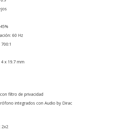
ejos
 45%
ación: 60 Hz
 700:1
14 x 19.7 mm
n filtro de privacidad
crófono integrados con Audio by Dirac
x 2x2