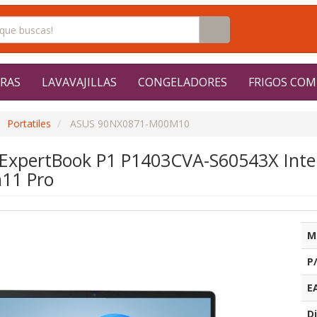
RAS
LAVAVAJILLAS
CONGELADORES
FRIGOS COM
Portatiles
ASUS 90NX0871-M00M10
s ExpertBook P1 P1403CVA-S60543X Inte
n11 Pro
M
P
E
Di