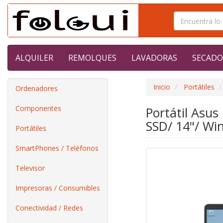
ALQUILER
REMOLQUES
LAVADORAS
SECADO
Inicio
Portátiles
Ordenadores
Componentes
Portátil Asu
SSD/ 14"/ Wi
Portátiles
SmartPhones / Teléfonos
Televisor
Impresoras / Consumibles
Conectividad / Redes