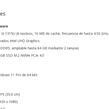
nes
dware
 i3-1315U (6 núcleos, 10 MB de caché, frecuencia de hasta 4.50 GHz, 
grados Intel UHD Graphics
DR5, ampliable hasta 64 GB mediante 2 ranuras
 GB SSD M.2 NVMe PCIe 4.0
ndows 11 Pro de 64 bits
IPS (35.6 cm)
1920 x 1080)
16:9