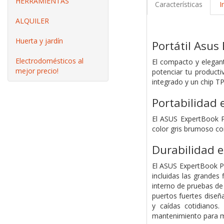
HERRAMIENTAS
Características
I
ALQUILER
Huerta y jardín
Portátil Asus
Electrodomésticos al
El compacto y elegan
mejor precio!
potenciar tu producti
integrado y un chip T
Portabilidad 
El ASUS ExpertBook P
color gris brumoso con
Durabilidad e
El ASUS ExpertBook P1
incluidas las grandes
interno de pruebas de
puertos fuertes dise
y caídas cotidianos.
mantenimiento para ma