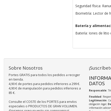
Seguridad física: Ran
Biometría: Lector de h
Batería y alimentac
Batería: Iones de liti
Sobre Nosotros
¡Suscríbet
Portes GRATIS para todos los pedidos a recoger
INFORMA
en tienda.
DATOS
4,90 € de portes para pedidos inferiores a 299 €.
4,90 € de manipulación para pedidos inferiores a
Responsable
: T
85 €.
Finalidad
: Respon
Legitimación
: C
Consulte el COSTE de los PORTES para envíos
obligación legal;
De
especiales o PRODUCTOS DE GRAN VOLUMEN.
información adicio
¡Enviamos presupuesto sin compromiso!