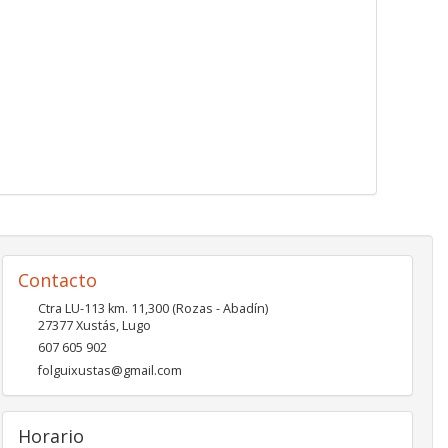
Contacto
Ctra LU-113 km. 11,300 (Rozas - Abadín)
27377
Xustás
,
Lugo
607 605 902
folguixustas@gmail.com
Horario