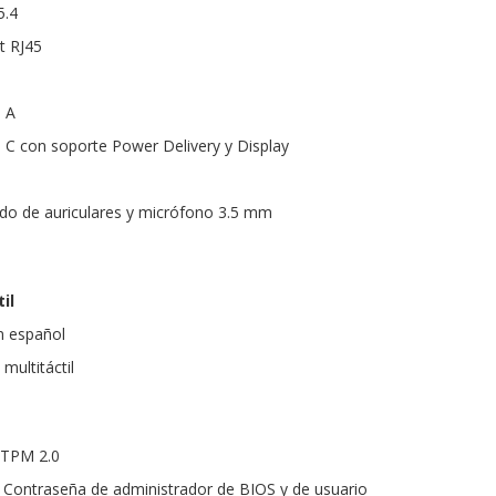
5.4
t RJ45
o A
o C con soporte Power Delivery y Display
do de auriculares y micrófono 3.5 mm
il
n español
multitáctil
 TPM 2.0
 Contraseña de administrador de BIOS y de usuario