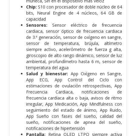
muñeca, Siri en el dispositivo más veloz
Chip:
S10 con procesador de doble núcleo de 64
bits, Neural Engine de 4 núcleos, 64 GB de
capacidad
Sensores:
Sensor eléctrico de frecuencia
cardiaca, sensor óptico de frecuencia cardiaca
de 3.ª generación, sensor de oxígeno en sangre,
sensor de temperatura, brújula, altímetro
siempre activo, acelerómetro de fuerza g alta,
giroscopio de alto rango dinámico, sensor de luz
ambiental, profundímetro hasta 6 m, sensor de
temperatura del agua
Salud y bienestar:
App Oxígeno en Sangre,
App ECG, App Control del Ciclo con
estimaciones de ovulación retrospectivas, App
Frecuencia Cardiaca, notificaciones de
frecuencia cardiaca alta o baja, avisos de ritmo
irregular, App Medicación, App Mindfulness con
seguimiento del estado de ánimo, App Ruido,
App Sueño con fases del sueño, calidad del
sueño, notificaciones de apnea del sueño,
notificaciones de hipertensión
Pantalla:
Retina OLED LTPO siempre activa