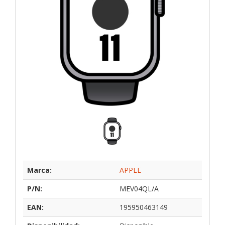
Marca:
APPLE
P/N:
MEV04QL/A
EAN:
195950463149