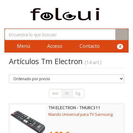
Menú
Acceso
Contacto
0
Artículos Tm Electron
(14 art.)
Ant.
01
Sig.
TM ELECTRON - TMURC311
Mando Universal para TV Samsung