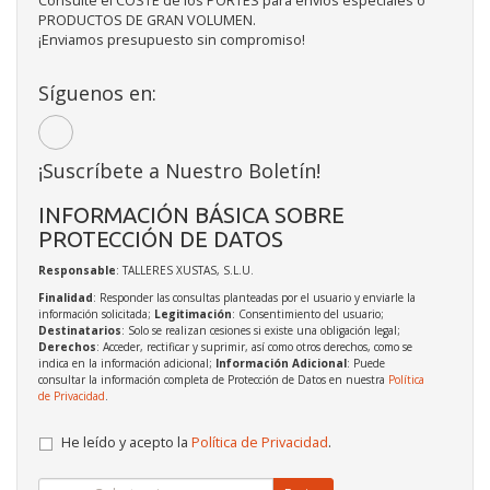
Consulte el COSTE de los PORTES para envíos especiales o
PRODUCTOS DE GRAN VOLUMEN.
¡Enviamos presupuesto sin compromiso!
Síguenos en:
¡Suscríbete a Nuestro Boletín!
INFORMACIÓN BÁSICA SOBRE
PROTECCIÓN DE DATOS
Responsable
: TALLERES XUSTAS, S.L.U.
Finalidad
: Responder las consultas planteadas por el usuario y enviarle la
información solicitada;
Legitimación
: Consentimiento del usuario;
Destinatarios
: Solo se realizan cesiones si existe una obligación legal;
Derechos
: Acceder, rectificar y suprimir, así como otros derechos, como se
indica en la información adicional;
Información Adicional
: Puede
consultar la información completa de Protección de Datos en nuestra
Política
de Privacidad
.
He leído y acepto la
Política de Privacidad
.