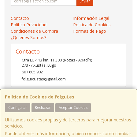
Enviar
Contacto
Información Legal
Política Privacidad
Política de Cookies
Condiciones de Compra
Formas de Pago
¿Quienes Somos?
Contacto
Ctra LU-113 km. 11,300 (Rozas - Abadín)
27377
Xustás
,
Lugo
607 605 902
folguixustas@gmail.com
Política de Cookies de folgui.es
Horario
Configurar
Rechazar
Aceptar Cookies
Lunes a viernes de 10:00 a 14:00 y de 16:00 a 20:00.
Sábados de 10:00 a 14:00 y de 16:00 a 19:00
Utilizamos cookies propias y de terceros para mejorar nuestros
servicios.
Puede obtener más información, o bien conocer cómo cambiar
Ctra LU-113 Km 11,300 Xustás Lugo, España. - C.I.F.: B27261130 - Tfno: