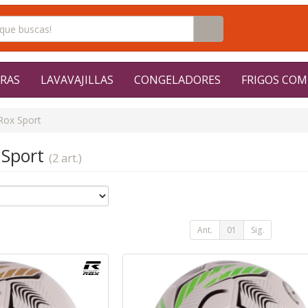
RAS
LAVAVAJILLAS
CONGELADORES
FRIGOS COM
Rox Sport
 Sport
(2 art.)
Ant.
01
Sig.