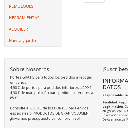
REMOLQUES
HERRAMIENTAS
ALQUILER
Huerta y jardín
Sobre Nosotros
¡Suscríbet
Portes GRATIS para todos los pedidos a recoger
INFORMA
en tienda.
DATOS
4,90 € de portes para pedidos inferiores a 299 €.
4,90 € de manipulación para pedidos inferiores a
Responsable
: T
85 €.
Finalidad
: Respon
Legitimación
: C
Consulte el COSTE de los PORTES para envíos
obligación legal;
De
especiales o PRODUCTOS DE GRAN VOLUMEN.
información adicio
¡Enviamos presupuesto sin compromiso!
Datos en nuestra
P