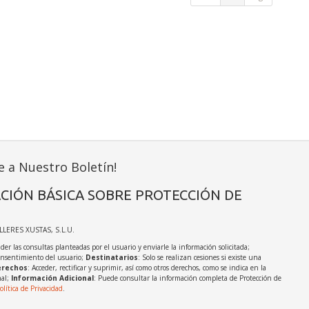
e a Nuestro Boletín!
CIÓN BÁSICA SOBRE PROTECCIÓN DE
ALLERES XUSTAS, S.L.U.
der las consultas planteadas por el usuario y enviarle la información solicitada;
onsentimiento del usuario;
Destinatarios
: Solo se realizan cesiones si existe una
rechos
: Acceder, rectificar y suprimir, así como otros derechos, como se indica en la
nal;
Información Adicional
: Puede consultar la información completa de Protección de
olítica de Privacidad
.