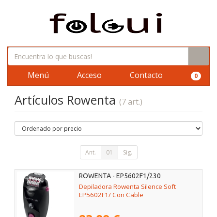
Menú
Acceso
Contacto
0
Artículos Rowenta
(7 art.)
Ant.
01
Sig.
ROWENTA - EP5602F1/230
Depiladora Rowenta Silence Soft
EP5602F1/ Con Cable