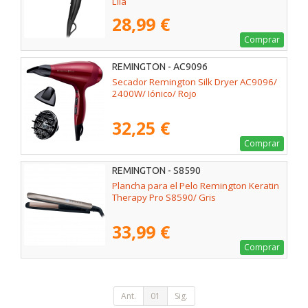
Lila
28,99 €
Comprar
REMINGTON - AC9096
Secador Remington Silk Dryer AC9096/
2400W/ Iónico/ Rojo
32,25 €
Comprar
REMINGTON - S8590
Plancha para el Pelo Remington Keratin
Therapy Pro S8590/ Gris
33,99 €
Comprar
Ant.
01
Sig.