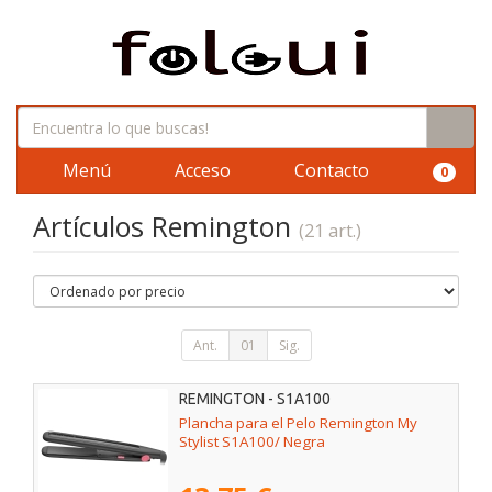
Menú
Acceso
Contacto
0
Artículos Remington
(21 art.)
Ant.
01
Sig.
REMINGTON - S1A100
Plancha para el Pelo Remington My
Stylist S1A100/ Negra