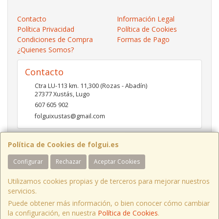
Contacto
Información Legal
Política Privacidad
Política de Cookies
Condiciones de Compra
Formas de Pago
¿Quienes Somos?
Contacto
Ctra LU-113 km. 11,300 (Rozas - Abadín)
27377
Xustás
,
Lugo
607 605 902
folguixustas@gmail.com
Política de Cookies de folgui.es
Horario
Configurar
Rechazar
Aceptar Cookies
Lunes a viernes de 10:00 a 14:00 y de 16:00 a 20:00.
Sábados de 10:00 a 14:00 y de 16:00 a 19:00
Utilizamos cookies propias y de terceros para mejorar nuestros
servicios.
Puede obtener más información, o bien conocer cómo cambiar
Ctra LU-113 Km 11,300 Xustás Lugo, España. - C.I.F.: B27261130 - Tfno:
la configuración, en nuestra
Política de Cookies
.
607 605 902