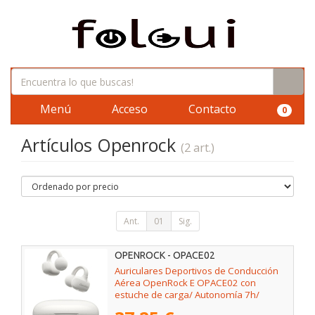
Menú
Acceso
Contacto
0
Artículos Openrock
(2 art.)
Ant.
01
Sig.
OPENROCK - OPACE02
Auriculares Deportivos de Conducción
Aérea OpenRock E OPACE02 con
estuche de carga/ Autonomía 7h/
Blancos