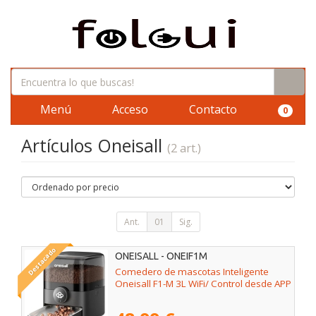
Menú
Acceso
Contacto
0
Artículos Oneisall
(2 art.)
Ant.
01
Sig.
Destacado
ONEISALL - ONEIF1M
Comedero de mascotas Inteligente
Oneisall F1-M 3L WiFi/ Control desde APP