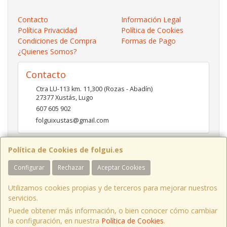
Contacto
Información Legal
Política Privacidad
Política de Cookies
Condiciones de Compra
Formas de Pago
¿Quienes Somos?
Contacto
Ctra LU-113 km. 11,300 (Rozas - Abadín)
27377
Xustás
,
Lugo
607 605 902
folguixustas@gmail.com
Política de Cookies de folgui.es
Horario
Configurar
Rechazar
Aceptar Cookies
Lunes a viernes de 10:00 a 14:00 y de 16:00 a 20:00.
Sábados de 10:00 a 14:00 y de 16:00 a 19:00
Utilizamos cookies propias y de terceros para mejorar nuestros
servicios.
Puede obtener más información, o bien conocer cómo cambiar
Ctra LU-113 Km 11,300 Xustás Lugo, España. - C.I.F.: B27261130 - Tfno:
la configuración, en nuestra
Política de Cookies
.
607 605 902