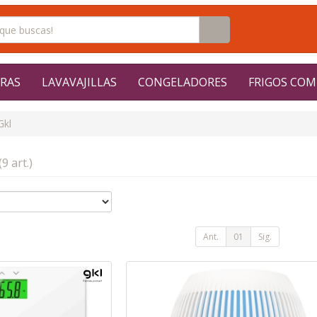
RAS
LAVAVAJILLAS
CONGELADORES
FRIGOS COM
Gkl
(9 art.)
Ant.
01
Sig.