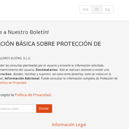
Ant.
01
Sig.
e a Nuestro Boletín!
CIÓN BÁSICA SOBRE PROTECCIÓN DE
ALLERES XUSTAS, S.L.U.
der las consultas planteadas por el usuario y enviarle la información solicitada;
onsentimiento del usuario;
Destinatarios
: Solo se realizan cesiones si existe una
rechos
: Acceder, rectificar y suprimir, así como otros derechos, como se indica en la
nal;
Información Adicional
: Puede consultar la información completa de Protección de
olítica de Privacidad
.
acepto la
Política de Privacidad
.
Enviar
Información Legal