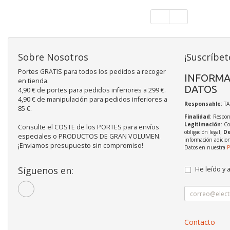
Sobre Nosotros
¡Suscríbet
Portes GRATIS para todos los pedidos a recoger
INFORMA
en tienda.
DATOS
4,90 € de portes para pedidos inferiores a 299 €.
4,90 € de manipulación para pedidos inferiores a
Responsable
: T
85 €.
Finalidad
: Respon
Legitimación
: C
Consulte el COSTE de los PORTES para envíos
obligación legal;
De
especiales o PRODUCTOS DE GRAN VOLUMEN.
información adicio
¡Enviamos presupuesto sin compromiso!
Datos en nuestra
P
Síguenos en:
He leído y 
Contacto