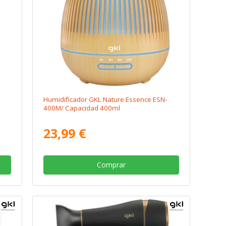
Humidificador GKL Nature Essence ESN-
400M/ Capacidad 400ml
23,99 €
Comprar