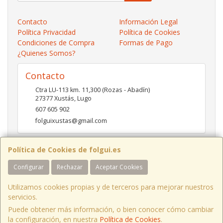
Contacto
Información Legal
Política Privacidad
Política de Cookies
Condiciones de Compra
Formas de Pago
¿Quienes Somos?
Contacto
Ctra LU-113 km. 11,300 (Rozas - Abadín)
27377
Xustás
,
Lugo
607 605 902
folguixustas@gmail.com
Política de Cookies de folgui.es
Horario
Configurar
Rechazar
Aceptar Cookies
Lunes a viernes de 10:00 a 14:00 y de 16:00 a 20:00.
Sábados de 10:00 a 14:00 y de 16:00 a 19:00
Utilizamos cookies propias y de terceros para mejorar nuestros
servicios.
Puede obtener más información, o bien conocer cómo cambiar
Ctra LU-113 Km 11,300 Xustás Lugo, España. - C.I.F.: B27261130 - Tfno:
la configuración, en nuestra
Política de Cookies
.
607 605 902