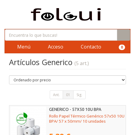
Menú
Acceso
Contacto
0
Artículos Generico
(5 art.)
Ant.
01
Sig.
GENERICO - 57X50 10U BPA
Rollo Papel Térmico Genérico 57x50 10U
BPA/ 57 x 50mm/ 10 unidades