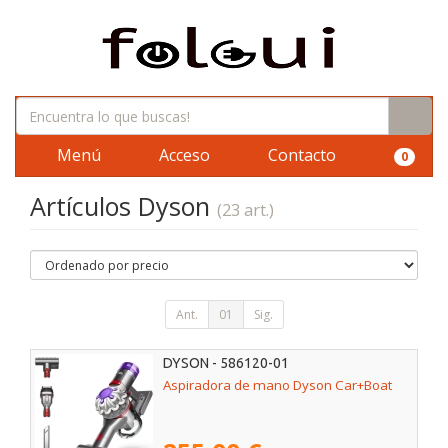
Menú
Acceso
Contacto
0
Artículos Dyson
(23 art.)
Ant.
01
Sig.
DYSON - 586120-01
Aspiradora de mano Dyson Car+Boat