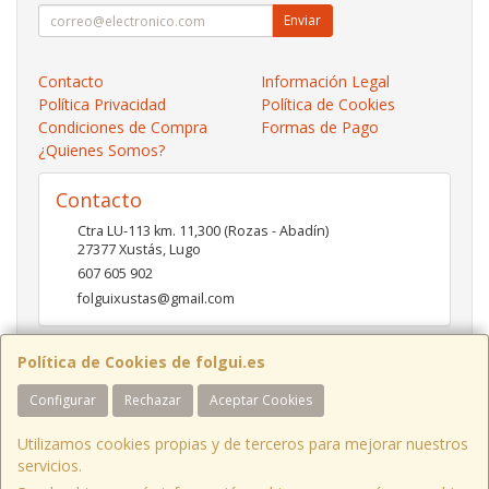
Enviar
Contacto
Información Legal
Política Privacidad
Política de Cookies
Condiciones de Compra
Formas de Pago
¿Quienes Somos?
Contacto
Ctra LU-113 km. 11,300 (Rozas - Abadín)
27377
Xustás
,
Lugo
607 605 902
folguixustas@gmail.com
Política de Cookies de folgui.es
Horario
Configurar
Rechazar
Aceptar Cookies
Lunes a viernes de 10:00 a 14:00 y de 16:00 a 20:00.
Sábados de 10:00 a 14:00 y de 16:00 a 19:00
Utilizamos cookies propias y de terceros para mejorar nuestros
servicios.