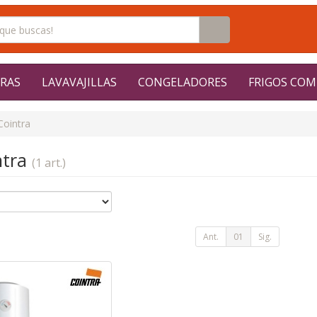
RAS
LAVAVAJILLAS
CONGELADORES
FRIGOS COM
Cointra
ntra
(1 art.)
Ant.
01
Sig.