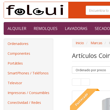
ALQUILER
REMOLQUES
LAVADORAS
SECADO
Inicio
Marcas
Ordenadores
Componentes
Artículos Coi
Portátiles
SmartPhones / Teléfonos
Televisor
Impresoras / Consumibles
Destacado
Conectividad / Redes