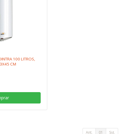
INTRA 100 LITROS,
.3X45 CM
prar
Ant.
01
Sig.