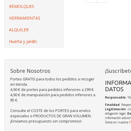
REMOLQUES
HERRAMIENTAS
ALQUILER
Huerta y jardín
Sobre Nosotros
¡Suscríbet
Portes GRATIS para todos los pedidos a recoger
INFORMA
en tienda.
DATOS
4,90 € de portes para pedidos inferiores a 299 €.
4,90 € de manipulación para pedidos inferiores a
Responsable
: T
85 €.
Finalidad
: Respon
Legitimación
: C
Consulte el COSTE de los PORTES para envíos
obligación legal;
De
especiales o PRODUCTOS DE GRAN VOLUMEN.
información adicio
¡Enviamos presupuesto sin compromiso!
Datos en nuestra
P