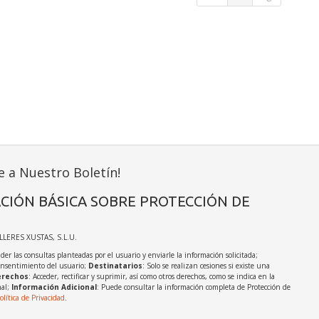
e a Nuestro Boletín!
CIÓN BÁSICA SOBRE PROTECCIÓN DE
ALLERES XUSTAS, S.L.U.
der las consultas planteadas por el usuario y enviarle la información solicitada;
onsentimiento del usuario;
Destinatarios
: Solo se realizan cesiones si existe una
rechos
: Acceder, rectificar y suprimir, así como otros derechos, como se indica en la
nal;
Información Adicional
: Puede consultar la información completa de Protección de
olítica de Privacidad
.