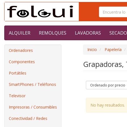
ALQUILER
REMOLQUES
LAVADORAS
SECADO
Inicio
Papelería
Ordenadores
Componentes
Grapadoras, T
Portátiles
SmartPhones / Teléfonos
Televisor
No hay resultados.
Impresoras / Consumibles
Conectividad / Redes