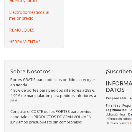
Huerta y jardín
Electrodomésticos al
mejor precio!
REMOLQUES
HERRAMIENTAS
Sobre Nosotros
¡Suscríbet
Portes GRATIS para todos los pedidos a recoger
INFORMA
en tienda.
DATOS
4,90 € de portes para pedidos inferiores a 299 €.
4,90 € de manipulación para pedidos inferiores a
Responsable
: T
85 €.
Finalidad
: Respon
Legitimación
: C
Consulte el COSTE de los PORTES para envíos
obligación legal;
De
especiales o PRODUCTOS DE GRAN VOLUMEN.
información adicio
¡Enviamos presupuesto sin compromiso!
Datos en nuestra
P