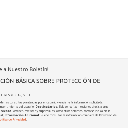
e a Nuestro Boletín!
CIÓN BÁSICA SOBRE PROTECCIÓN DE
ALLERES XUSTAS, S.L.U.
der las consultas planteadas por el usuario y enviarle la información solicitada;
onsentimiento del usuario;
Destinatarios
: Solo se realizan cesiones si existe una
rechos
: Acceder, rectificar y suprimir, así como otros derechos, como se indica en la
nal;
Información Adicional
: Puede consultar la información completa de Protección de
olítica de Privacidad
.