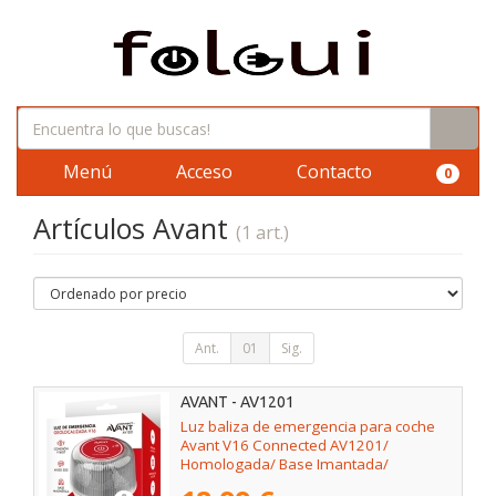
Menú
Acceso
Contacto
0
Artículos Avant
(1 art.)
Ant.
01
Sig.
AVANT - AV1201
Luz baliza de emergencia para coche
Avant V16 Connected AV1201/
Homologada/ Base Imantada/
Geolocalizable/ Funciona a Pilas