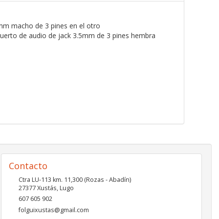
mm macho de 3 pines en el otro
puerto de audio de jack 3.5mm de 3 pines hembra
Contacto
Ctra LU-113 km. 11,300 (Rozas - Abadín)
27377
Xustás
,
Lugo
607 605 902
folguixustas@gmail.com