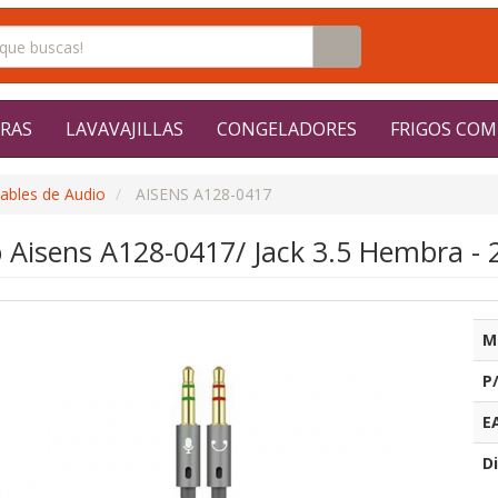
RAS
LAVAVAJILLAS
CONGELADORES
FRIGOS COM
ables de Audio
AISENS A128-0417
 Aisens A128-0417/ Jack 3.5 Hembra - 
M
P
E
Di