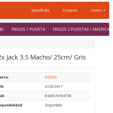
Identifícate
Contacto
Carrito
BI
FRIGOS 1 PUERTA
FRIGOS 2 PUERTAS / AMERICA
2x Jack 3.5 Macho/ 25cm/ Gris
arca:
AISENS
/N:
A128-0417
AN:
8436574704778
sponibilidad:
Disponible