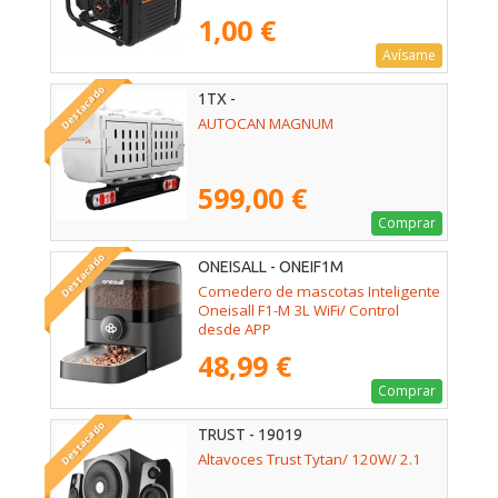
1,00 €
Avísame
Destacado
1TX -
AUTOCAN MAGNUM
599,00 €
Comprar
Destacado
ONEISALL - ONEIF1M
Comedero de mascotas Inteligente
Oneisall F1-M 3L WiFi/ Control
desde APP
48,99 €
Comprar
Destacado
TRUST - 19019
Altavoces Trust Tytan/ 120W/ 2.1