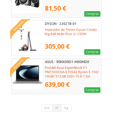
81,50 €
Comprar
Destacado
DYSON - 230278-01
Aspirador de Trineo Dyson Cinetic
Big Ball Multi Floor 2/ 250W
305,00 €
Comprar
Destacado
ASUS - 90NX09D1-M00MD0
Portátil Asus ExpertBook P1
PM1503CDA-S70542 Ryzen 5 150/
16GB/ 512GB SSD/ 15.6"/ Sin
Sistema Operativo
639,00 €
Comprar
Ant.
01
Sig.