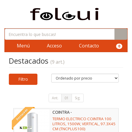
Menú
Acceso
Contacto
0
Destacados
(9 art.)
Filtro
Ant.
01
Sig.
Destacado
COINTRA -
TERMO ELECTRICO COINTRA 100
LITROS, 1500W, VERTICAL, 97.3X45
CM (TNCPLUS100)