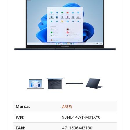
Marca:
ASUS
P/N:
90NB14W1-M01XY0
EAN:
4711636443180