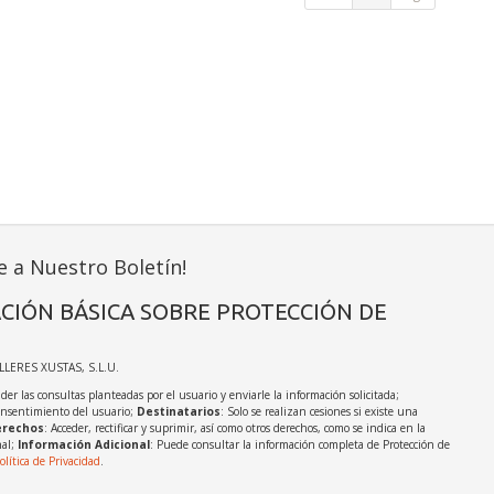
e a Nuestro Boletín!
CIÓN BÁSICA SOBRE PROTECCIÓN DE
ALLERES XUSTAS, S.L.U.
der las consultas planteadas por el usuario y enviarle la información solicitada;
onsentimiento del usuario;
Destinatarios
: Solo se realizan cesiones si existe una
rechos
: Acceder, rectificar y suprimir, así como otros derechos, como se indica en la
nal;
Información Adicional
: Puede consultar la información completa de Protección de
olítica de Privacidad
.