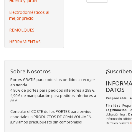
Huerta y jardín
Electrodomésticos al
mejor precio!
REMOLQUES
HERRAMIENTAS
Sobre Nosotros
¡Suscríbet
Portes GRATIS para todos los pedidos a recoger
INFORMA
en tienda.
DATOS
4,90 € de portes para pedidos inferiores a 299 €.
4,90 € de manipulación para pedidos inferiores a
Responsable
: T
85 €.
Finalidad
: Respon
Legitimación
: C
Consulte el COSTE de los PORTES para envíos
obligación legal;
De
especiales o PRODUCTOS DE GRAN VOLUMEN.
información adicio
¡Enviamos presupuesto sin compromiso!
Datos en nuestra
P