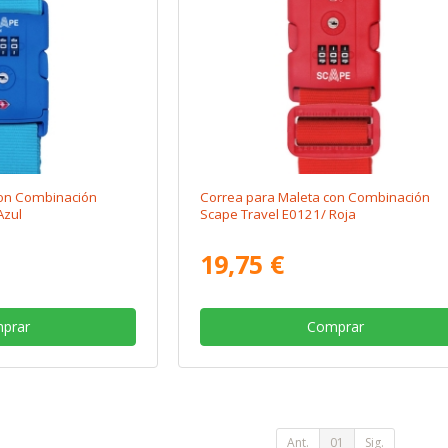
con Combinación
Correa para Maleta con Combinación
Azul
Scape Travel E0121/ Roja
19,75 €
prar
Comprar
Ant.
01
Sig.