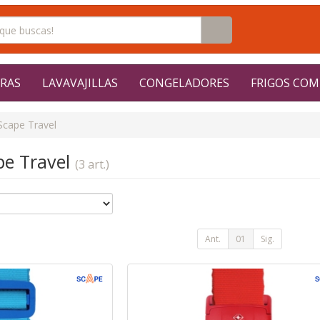
RAS
LAVAVAJILLAS
CONGELADORES
FRIGOS COM
Scape Travel
pe Travel
(3 art.)
Ant.
01
Sig.