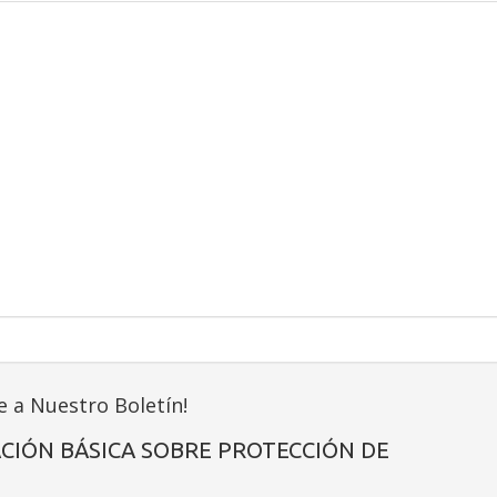
Manual
212
4T
7 hp
ca
3,0 kW
ica
2,7 kW
230 V / 50 Hz
e a Nuestro Boletín!
CIÓN BÁSICA SOBRE PROTECCIÓN DE