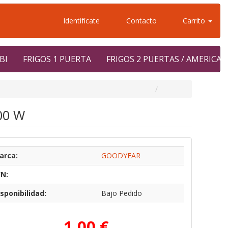
Identifícate
Contacto
Carrito
BI
FRIGOS 1 PUERTA
FRIGOS 2 PUERTAS / AMERICA
00 W
arca:
GOODYEAR
/N:
sponibilidad:
Bajo Pedido
1,00 €