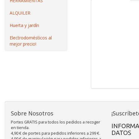
HERRAMIENTAS
Más
ALQUILER
Arranque
Información
Cilindrada
Huerta y jardín
Motor
Electrodomésticos al
Potencia máx.
mejor precio!
Potencia máx. monofási
Potencia trab. monofás
Voltaje-frecuencia
Sobre Nosotros
¡Suscríbet
Portes GRATIS para todos los pedidos a recoger
INFORMA
en tienda.
DATOS
4,90 € de portes para pedidos inferiores a 299 €.
4,90 € de manipulación para pedidos inferiores a