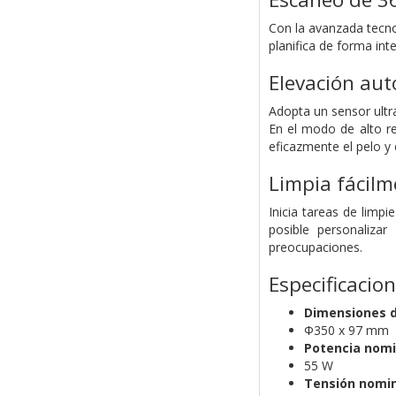
Con la avanzada tecno
planifica de forma int
Elevación au
Adopta un sensor ult
En el modo de alto r
eficazmente el pelo y e
Limpia fácilm
Inicia tareas de lim
posible personalizar
preocupaciones.
Especificacio
Dimensiones de
Φ350 x 97 mm
Potencia nomi
55 W
Tensión nomin