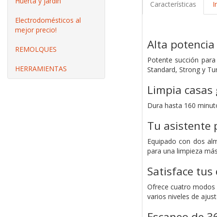
Huerta y jardín
Características
I
Electrodomésticos al
mejor precio!
Alta potencia
REMOLQUES
Potente succión para 
HERRAMIENTAS
Standard, Strong y Tur
Limpia casas 
Dura hasta 160 minuto
Tu asistente 
Equipado con dos alm
para una limpieza más
Satisface tus
Ofrece cuatro modos d
varios niveles de ajus
Escaneo de 36