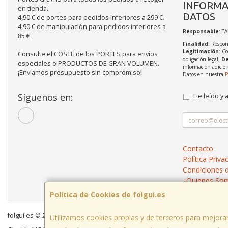
INFORMA
en tienda.
DATOS
4,90 € de portes para pedidos inferiores a 299 €.
4,90 € de manipulación para pedidos inferiores a
Responsable
: T
85 €.
Finalidad
: Respon
Legitimación
: C
Consulte el COSTE de los PORTES para envíos
obligación legal;
De
especiales o PRODUCTOS DE GRAN VOLUMEN.
información adicio
¡Enviamos presupuesto sin compromiso!
Datos en nuestra
P
Síguenos en:
He leído y 
Contacto
Política Priva
Condiciones 
¿Quienes So
Política de Cookies de folgui.es
folgui.es © 2026
Utilizamos cookies propias y de terceros para mejorar