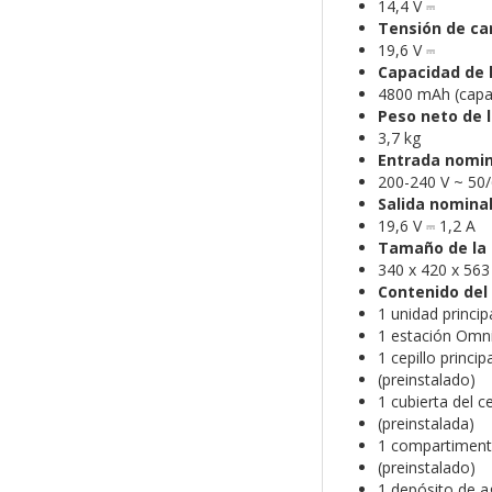
14,4 V ⎓
Tensión de ca
19,6 V ⎓
Capacidad de l
4800 mAh (capac
Peso neto de l
3,7 kg
Entrada nomin
200-240 V ~ 50
Salida nomina
19,6 V ⎓ 1,2 A
Tamaño de la 
340 x 420 x 56
Contenido del
1 unidad princip
1 estación Omn
1 cepillo princip
(preinstalado)
1 cubierta del ce
(preinstalada)
1 compartiment
(preinstalado)
1 depósito de a