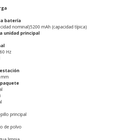
rga
a batería
idad nominal)5200 mAh (capacidad típica)
a unidad principal
al
/60 Hz
l
estación
3 mm
 paquete
al
i
al
pillo principal
o de polvo
gua limpia