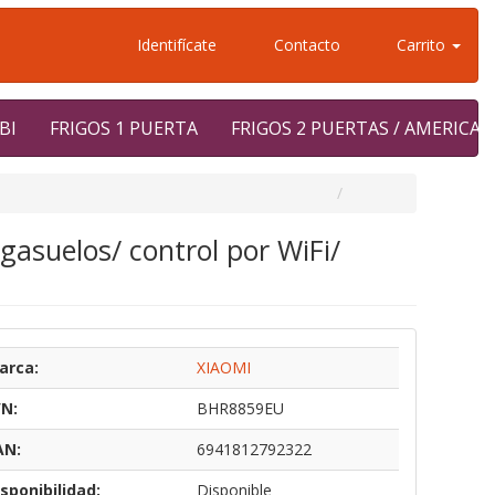
Identifícate
Contacto
Carrito
BI
FRIGOS 1 PUERTA
FRIGOS 2 PUERTAS / AMERICA
asuelos/ control por WiFi/
arca:
XIAOMI
/N:
BHR8859EU
AN:
6941812792322
sponibilidad:
Disponible