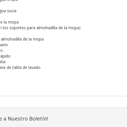
gua sucia
de la mopa
en los soportes para almohadilla de la mopa)
 almohadilla de la mopa
uario
es
 rápido
tía
ase de tabla de lavado
e a Nuestro Boletín!