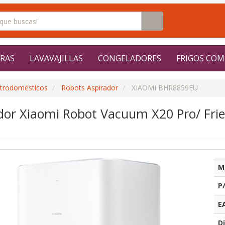
RAS
LAVAVAJILLAS
CONGELADORES
FRIGOS COM
ctrodomésticos
Robots Aspirador
XIAOMI BHR8859EU
dor Xiaomi Robot Vacuum X20 Pro/ Frieg
M
P
E
Di