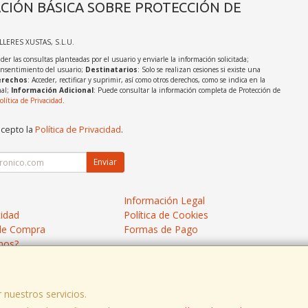
CIÓN BÁSICA SOBRE PROTECCIÓN DE
ALLERES XUSTAS, S.L.U.
der las consultas planteadas por el usuario y enviarle la información solicitada;
onsentimiento del usuario;
Destinatarios
: Solo se realizan cesiones si existe una
rechos
: Acceder, rectificar y suprimir, así como otros derechos, como se indica en la
nal;
Información Adicional
: Puede consultar la información completa de Protección de
olítica de Privacidad
.
acepto la
Política de Privacidad
.
Enviar
Información Legal
cidad
Política de Cookies
de Compra
Formas de Pago
mos?
 nuestros servicios.