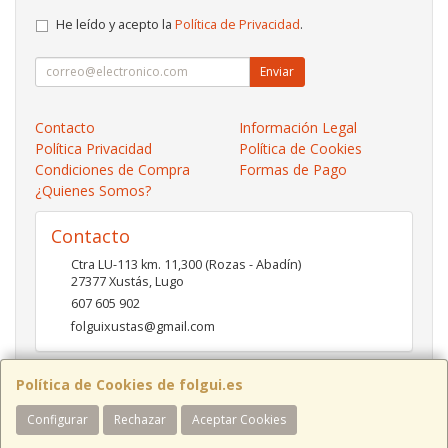
He leído y acepto la
Política de Privacidad
.
Enviar
Contacto
Información Legal
Política Privacidad
Política de Cookies
Condiciones de Compra
Formas de Pago
¿Quienes Somos?
Contacto
Ctra LU-113 km. 11,300 (Rozas - Abadín)
27377
Xustás
,
Lugo
607 605 902
folguixustas@gmail.com
Política de Cookies de folgui.es
Horario
Configurar
Rechazar
Aceptar Cookies
Lunes a viernes de 10:00 a 14:00 y de 16:00 a 20:00.
Sábados de 10:00 a 14:00 y de 16:00 a 19:00