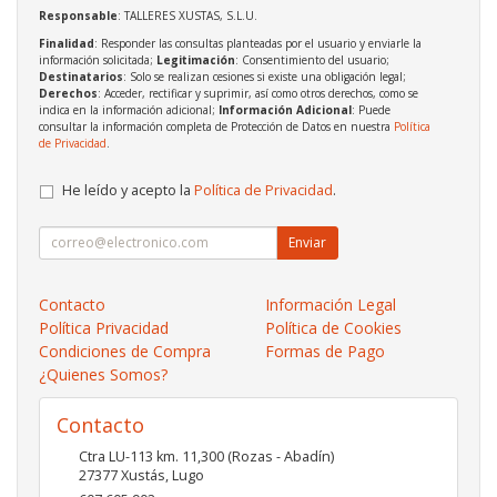
Responsable
: TALLERES XUSTAS, S.L.U.
Finalidad
: Responder las consultas planteadas por el usuario y enviarle la
información solicitada;
Legitimación
: Consentimiento del usuario;
Destinatarios
: Solo se realizan cesiones si existe una obligación legal;
Derechos
: Acceder, rectificar y suprimir, así como otros derechos, como se
indica en la información adicional;
Información Adicional
: Puede
consultar la información completa de Protección de Datos en nuestra
Política
de Privacidad
.
He leído y acepto la
Política de Privacidad
.
Enviar
Contacto
Información Legal
Política Privacidad
Política de Cookies
Condiciones de Compra
Formas de Pago
¿Quienes Somos?
Contacto
Ctra LU-113 km. 11,300 (Rozas - Abadín)
27377
Xustás
,
Lugo