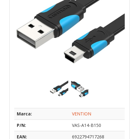
Marca:
VENTION
P/N:
VAS-A14-B150
EAN:
6922794717268