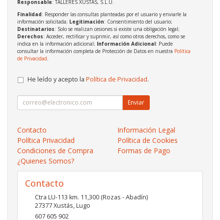
Responsable
: TALLERES XUSTAS, S.L.U.
Finalidad
: Responder las consultas planteadas por el usuario y enviarle la
información solicitada;
Legitimación
: Consentimiento del usuario;
Destinatarios
: Solo se realizan cesiones si existe una obligación legal;
Derechos
: Acceder, rectificar y suprimir, así como otros derechos, como se
indica en la información adicional;
Información Adicional
: Puede
consultar la información completa de Protección de Datos en nuestra
Política
de Privacidad
.
He leído y acepto la
Política de Privacidad
.
Enviar
Contacto
Información Legal
Política Privacidad
Política de Cookies
Condiciones de Compra
Formas de Pago
¿Quienes Somos?
Contacto
Ctra LU-113 km. 11,300 (Rozas - Abadín)
27377
Xustás
,
Lugo
607 605 902