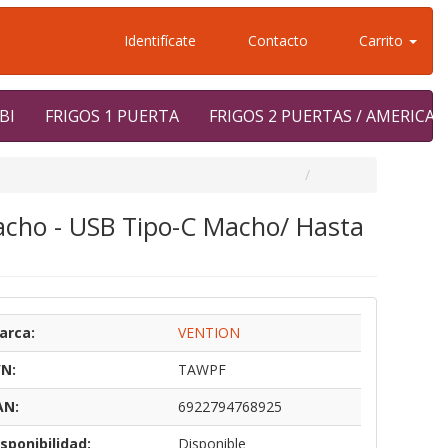
Identifícate
Contacto
Carrito
BI
FRIGOS 1 PUERTA
FRIGOS 2 PUERTAS / AMERICA
acho - USB Tipo-C Macho/ Hasta
arca:
VENTION
/N:
TAWPF
AN:
6922794768925
sponibilidad:
Disponible