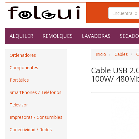
ALQUILER
REMOLQUES
LAVADORAS
SECADO
Inicio
Cables
C
Ordenadores
Componentes
Cable USB 2.
100W/ 480Mb
Portátiles
SmartPhones / Teléfonos
Televisor
Impresoras / Consumibles
Conectividad / Redes