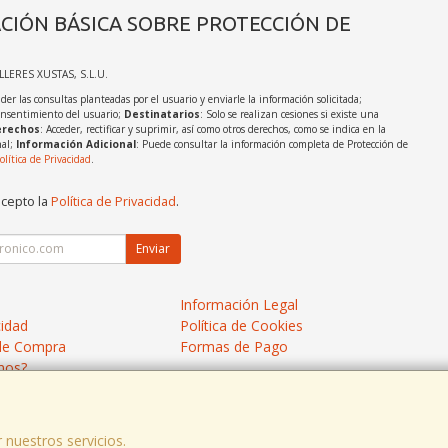
CIÓN BÁSICA SOBRE PROTECCIÓN DE
ALLERES XUSTAS, S.L.U.
der las consultas planteadas por el usuario y enviarle la información solicitada;
onsentimiento del usuario;
Destinatarios
: Solo se realizan cesiones si existe una
rechos
: Acceder, rectificar y suprimir, así como otros derechos, como se indica en la
nal;
Información Adicional
: Puede consultar la información completa de Protección de
olítica de Privacidad
.
acepto la
Política de Privacidad
.
Enviar
Información Legal
cidad
Política de Cookies
de Compra
Formas de Pago
mos?
 nuestros servicios.