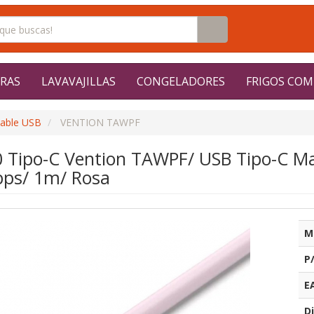
RAS
LAVAVAJILLAS
CONGELADORES
FRIGOS COM
able USB
VENTION TAWPF
0 Tipo-C Vention TAWPF/ USB Tipo-C M
ps/ 1m/ Rosa
M
P
E
Di