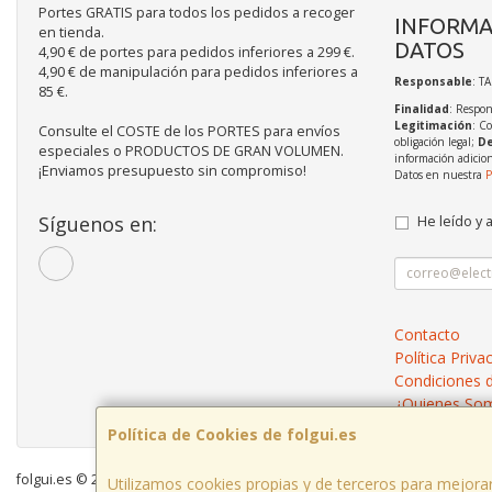
Portes GRATIS para todos los pedidos a recoger
INFORMA
en tienda.
DATOS
4,90 € de portes para pedidos inferiores a 299 €.
4,90 € de manipulación para pedidos inferiores a
Responsable
: T
85 €.
Finalidad
: Respon
Legitimación
: C
Consulte el COSTE de los PORTES para envíos
obligación legal;
De
especiales o PRODUCTOS DE GRAN VOLUMEN.
información adicio
¡Enviamos presupuesto sin compromiso!
Datos en nuestra
P
Síguenos en:
He leído y 
Contacto
Política Priva
Condiciones 
¿Quienes So
Política de Cookies de folgui.es
folgui.es © 2026
Utilizamos cookies propias y de terceros para mejorar