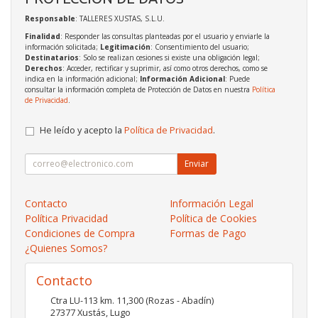
Responsable
: TALLERES XUSTAS, S.L.U.
Finalidad
: Responder las consultas planteadas por el usuario y enviarle la
información solicitada;
Legitimación
: Consentimiento del usuario;
Destinatarios
: Solo se realizan cesiones si existe una obligación legal;
Derechos
: Acceder, rectificar y suprimir, así como otros derechos, como se
indica en la información adicional;
Información Adicional
: Puede
consultar la información completa de Protección de Datos en nuestra
Política
de Privacidad
.
He leído y acepto la
Política de Privacidad
.
Enviar
Contacto
Información Legal
Política Privacidad
Política de Cookies
Condiciones de Compra
Formas de Pago
¿Quienes Somos?
Contacto
Ctra LU-113 km. 11,300 (Rozas - Abadín)
27377
Xustás
,
Lugo