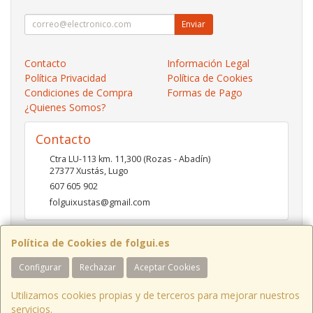
Enviar
Contacto
Información Legal
Política Privacidad
Política de Cookies
Condiciones de Compra
Formas de Pago
¿Quienes Somos?
Contacto
Ctra LU-113 km. 11,300 (Rozas - Abadín)
27377
Xustás
,
Lugo
607 605 902
folguixustas@gmail.com
Política de Cookies de folgui.es
Horario
Configurar
Rechazar
Aceptar Cookies
Lunes a viernes de 10:00 a 14:00 y de 16:00 a 20:00.
Sábados de 10:00 a 14:00 y de 16:00 a 19:00
Utilizamos cookies propias y de terceros para mejorar nuestros
servicios.