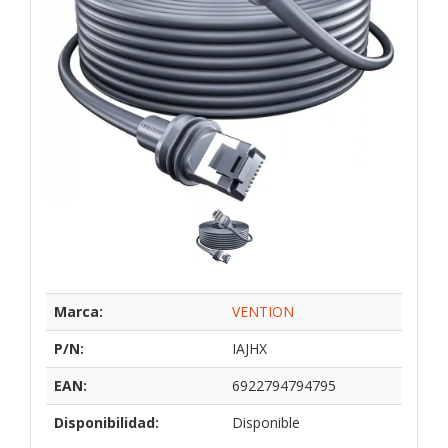
Marca:
VENTION
P/N:
IAJHX
EAN:
6922794794795
Disponibilidad:
Disponible