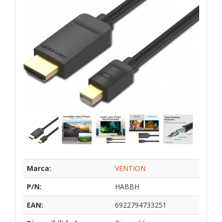
Marca:
VENTION
P/N:
HABBH
EAN:
6922794733251