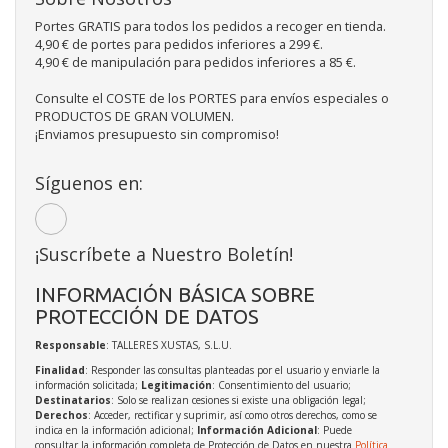
Portes GRATIS para todos los pedidos a recoger en tienda.
4,90 € de portes para pedidos inferiores a 299 €.
4,90 € de manipulación para pedidos inferiores a 85 €.
Consulte el COSTE de los PORTES para envíos especiales o
PRODUCTOS DE GRAN VOLUMEN.
¡Enviamos presupuesto sin compromiso!
Síguenos en:
¡Suscríbete a Nuestro Boletín!
INFORMACIÓN BÁSICA SOBRE
PROTECCIÓN DE DATOS
Responsable
: TALLERES XUSTAS, S.L.U.
Finalidad
: Responder las consultas planteadas por el usuario y enviarle la
información solicitada;
Legitimación
: Consentimiento del usuario;
Destinatarios
: Solo se realizan cesiones si existe una obligación legal;
Derechos
: Acceder, rectificar y suprimir, así como otros derechos, como se
indica en la información adicional;
Información Adicional
: Puede
consultar la información completa de Protección de Datos en nuestra
Política