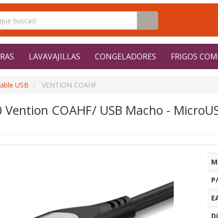
RAS
LAVAVAJILLAS
CONGELADORES
FRIGOS COM
able USB
VENTION COAHF
0 Vention COAHF/ USB Macho - Micro
M
P
E
Di