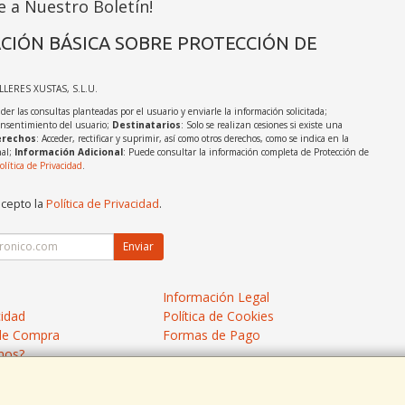
e a Nuestro Boletín!
CIÓN BÁSICA SOBRE PROTECCIÓN DE
ALLERES XUSTAS, S.L.U.
der las consultas planteadas por el usuario y enviarle la información solicitada;
onsentimiento del usuario;
Destinatarios
: Solo se realizan cesiones si existe una
rechos
: Acceder, rectificar y suprimir, así como otros derechos, como se indica en la
nal;
Información Adicional
: Puede consultar la información completa de Protección de
olítica de Privacidad
.
acepto la
Política de Privacidad
.
Enviar
Información Legal
cidad
Política de Cookies
de Compra
Formas de Pago
mos?