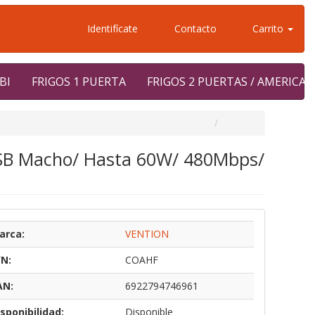
Identifícate
Contacto
Carrito
BI
FRIGOS 1 PUERTA
FRIGOS 2 PUERTAS / AMERICA
USB Macho/ Hasta 60W/ 480Mbps/
arca:
VENTION
/N:
COAHF
AN:
6922794746961
sponibilidad:
Disponible