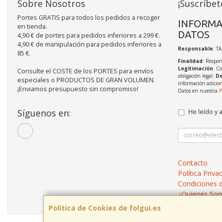
Sobre Nosotros
¡Suscríbet
Portes GRATIS para todos los pedidos a recoger
INFORMA
en tienda.
DATOS
4,90 € de portes para pedidos inferiores a 299 €.
4,90 € de manipulación para pedidos inferiores a
Responsable
: T
85 €.
Finalidad
: Respon
Legitimación
: C
Consulte el COSTE de los PORTES para envíos
obligación legal;
De
especiales o PRODUCTOS DE GRAN VOLUMEN.
información adicio
¡Enviamos presupuesto sin compromiso!
Datos en nuestra
P
Síguenos en:
He leído y 
Contacto
Política Priva
Condiciones 
¿Quienes So
Política de Cookies de folgui.es