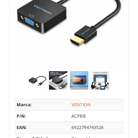
Marca:
VENTION
P/N:
ACPBB
EAN:
6922794743526