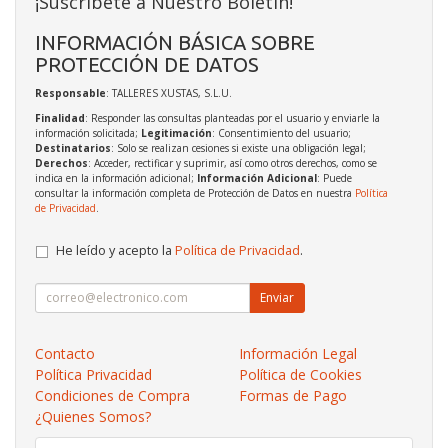
¡Suscríbete a Nuestro Boletín!
INFORMACIÓN BÁSICA SOBRE
PROTECCIÓN DE DATOS
Responsable
: TALLERES XUSTAS, S.L.U.
Finalidad
: Responder las consultas planteadas por el usuario y enviarle la
información solicitada;
Legitimación
: Consentimiento del usuario;
Destinatarios
: Solo se realizan cesiones si existe una obligación legal;
Derechos
: Acceder, rectificar y suprimir, así como otros derechos, como se
indica en la información adicional;
Información Adicional
: Puede
consultar la información completa de Protección de Datos en nuestra
Política
de Privacidad
.
He leído y acepto la
Política de Privacidad
.
Enviar
Contacto
Información Legal
Política Privacidad
Política de Cookies
Condiciones de Compra
Formas de Pago
¿Quienes Somos?